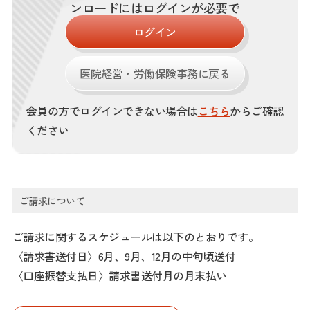
ンロードにはログインが必要で
す。
ログイン
医院経営・労働保険事務に戻る
会員の方でログインできない場合は
こちら
からご確認
ください
ご請求について
ご請求に関するスケジュールは以下のとおりです。
〈請求書送付日〉6月、9月、12月の中旬頃送付
〈口座振替支払日〉請求書送付月の月末払い