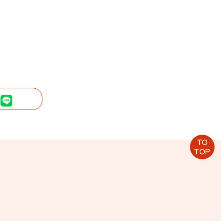
内
TO
TOP