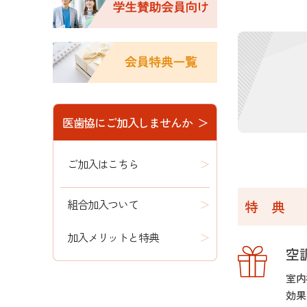
医歯協にご加入しませんか ＞
ご加入はこちら
組合加入ついて
特 典
加入メリットと特典
空
室内
効果