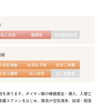
方
法人会員
勤務医
学生賛助会員
範囲
会員配偶者
会員お子様
会員ご両親
会員三親等
法人会員
法人従業員
談を承ります。ダイキン製の機器選定・導入、入替工
各種エアコンをはじめ、換気や空気清浄、加湿・除湿