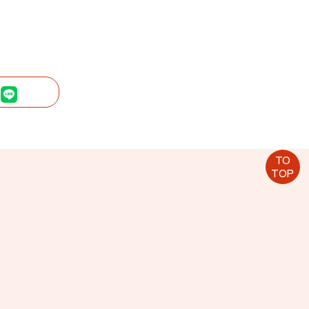
内
TO
TOP