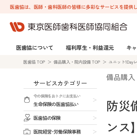
医歯協は、医師・歯科医師の皆様に多彩なサービスを提供
医歯協について
福利厚生・利益還元
キャ
医歯協 TOP
＞
備品購入・院内設備 TOP
＞ ユニット1Day
備品購入
サービスカテゴリー
今の保険をおトクにお支払い
防災
生命保険の医歯協払い
医歯協の保険
ンス
医院経営･労働保険事務