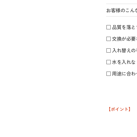
お客様のこん
□ 品質を落
□ 交換が必
□ 入れ替え
□ 水を入れ
□ 用途に合
【ポイント】