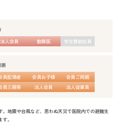
方
法人会員
勤務医
学生賛助会員
範囲
会員配偶者
会員お子様
会員ご両親
会員三親等
法人会員
法人従業員
す。地震や台風など、思わぬ天災で医院内での避難生
ます。